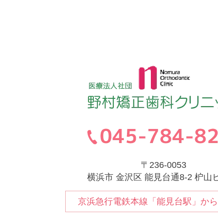
〒236-0053
横浜市 金沢区 能見台通8-2 枦山
京浜急行電鉄本線「能見台駅」から